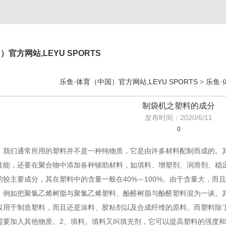
官方网站,LEYU SPORTS
乐鱼·体育（中国）官方网站,LEYU SPORTS
>
乐鱼·
制袋机之塑料的成分
发布时间：2020/6/11
0
。我们通常所用的塑料并不是一种纯物质，它是由许多材料配制而成的。其
性能，还要在聚合物中添加各种辅助材料，如填料、增塑剂、润滑剂、稳
的较主要成分，其在塑料中的含量一般在40%～100%。由于含量大，而
。例如把聚氯乙烯树脂与聚氯乙烯塑料、酚醛树脂与酚醛塑料混为一谈。
仅用于制造塑料，而且还是涂料、胶粘剂以及合成纤维的原料。而塑料除了
需要加入其他物质。2、填料。填料又叫填充剂，它可以提高塑料的强度