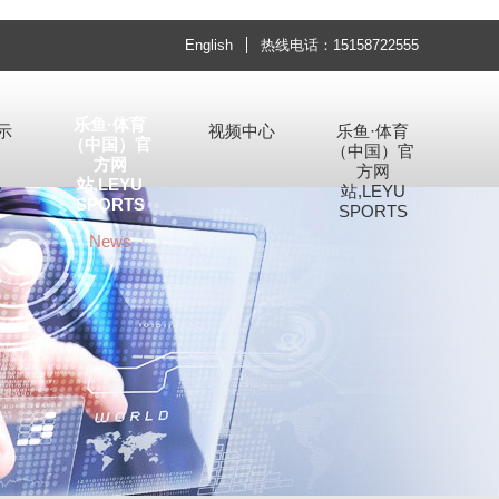
English
热线电话：15158722555
乐鱼·体育
示
视频中心
乐鱼·体育
（中国）官
（中国）官
方网
方网
站,LEYU
站,LEYU
SPORTS
SPORTS
News