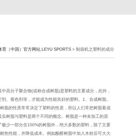
体育（中国）官方网站,LEYU SPORTS
> 制袋机之塑料的成分
中高分子聚合物(或称合成树脂)是塑料的主要成分，此外，
定剂、着色剂等，才能成为性能良好的塑料。1、合成树脂。
且树脂的性质常常决定了塑料的性质，所以人们常把树脂看成
其实树脂与塑料是两个不同的概念。树脂是一种未加工的原
极少一部分含100%的树脂外，绝大多数的塑料，除了主要
和耐热性能，并降低成本。例如酚醛树脂中加入木粉后可大大