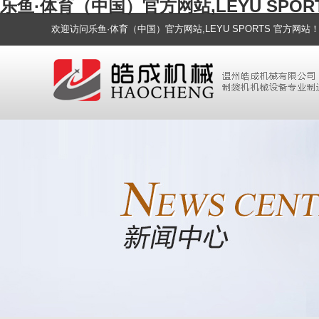
乐鱼·体育（中国）官方网站,LEYU SPOR
欢迎访问乐鱼·体育（中国）官方网站,LEYU SPORTS 官方网站