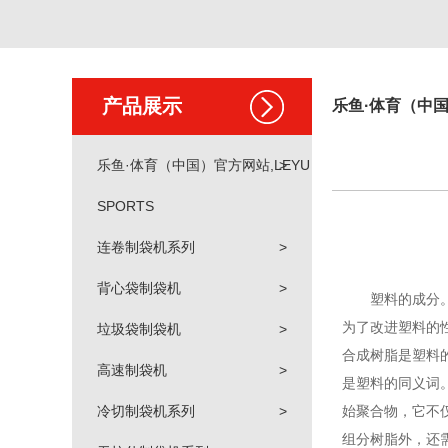
产品展示
乐鱼·体育（中国）
乐鱼·体育（中国）官方网站,LEYU
>
SPORTS
连卷制袋机系列
>
背心袋制袋机
>
塑料的成分
为了改进塑料的
垃圾袋制袋机
>
合成树脂是塑料
高速制袋机
>
是塑料的同义词
冷切制袋机系列
>
始聚合物，它不
组分树脂外，还