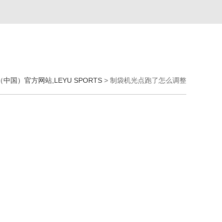
中国）官方网站,LEYU SPORTS
> 制袋机光点跑了怎么调整